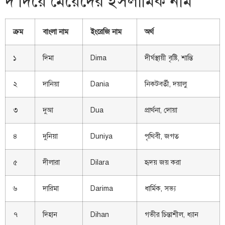
দ দিয়ে মেয়েদের ইসলামিক নাম
ক্রম
বাংলা নাম
ইংরেজি নাম
অর্থ
১
দিমা
Dima
দীর্ঘস্থায়ী বৃষ্টি, শান্তি
২
দানিয়া
Dania
নিকটবর্তী, দয়ালু
৩
দুআ
Dua
প্রার্থনা, দোয়া
৪
দুনিয়া
Duniya
পৃথিবী, জগত
৫
দীলারা
Dilara
হৃদয় জয় করা
৬
দারিমা
Darima
ধার্মিক, সভ্য
৭
দিহান
Dihan
গভীর চিন্তাশীল, ধ্যান