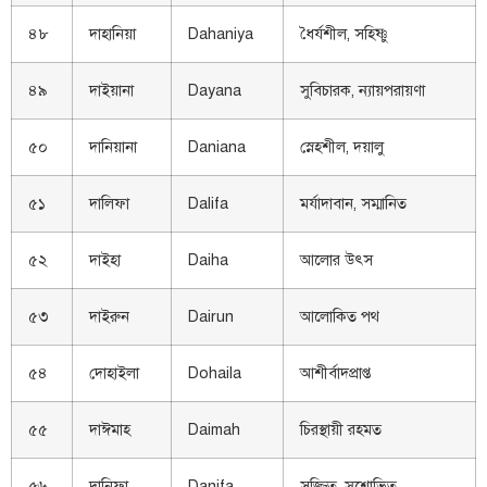
৪৮
দাহানিয়া
Dahaniya
ধৈর্যশীল, সহিষ্ণু
৪৯
দাইয়ানা
Dayana
সুবিচারক, ন্যায়পরায়ণা
৫০
দানিয়ানা
Daniana
স্নেহশীল, দয়ালু
৫১
দালিফা
Dalifa
মর্যাদাবান, সম্মানিত
৫২
দাইহা
Daiha
আলোর উৎস
৫৩
দাইরুন
Dairun
আলোকিত পথ
৫৪
দোহাইলা
Dohaila
আশীর্বাদপ্রাপ্ত
৫৫
দাঈমাহ
Daimah
চিরস্থায়ী রহমত
৫৬
দানিফা
Danifa
সজ্জিত, সুশোভিত