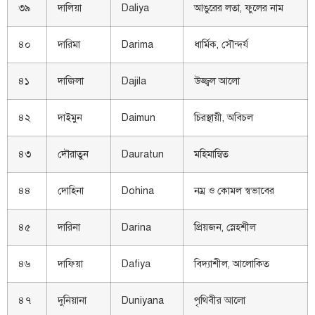
৩৯
দালিয়া
Daliya
আঙুরের লতা, ফুলের নাম
৪০
দারিমা
Darima
ধার্মিক, সৌন্দর্য
৪১
দাজিলা
Dajila
উজ্জ্বল আলো
৪২
দাইমুন
Daimun
চিরস্থায়ী, অবিচল
৪৩
দৌরাতুন
Dauratun
মহিমান্বিত
৪৪
দোহিনা
Dohina
নম্র ও কোমল স্বভাবের
৪৫
দারিনা
Darina
প্রিয়জন, স্নেহশীল
৪৬
দাফিয়া
Dafiya
বিদ্যাশীল, আলোকিত
৪৭
দুনিয়ানা
Duniyana
পৃথিবীর আলো