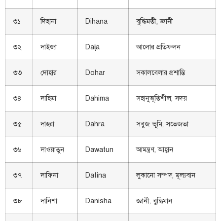
৩১
দিহানা
Dihana
বুদ্ধিমতী, জ্ঞানী
৩২
দাইজা
Daija
আলোর প্রতিফলন
৩৩
দোহার
Dohar
সকালবেলার প্রশান্তি
৩৪
দাহিমা
Dahima
সহানুভূতিশীল, সদয়
৩৫
দাহরা
Dahra
সবুজ ভূমি, সতেজতা
৩৬
দাওয়াতুন
Dawatun
আমন্ত্রণ, আহ্বান
৩৭
দাফিনা
Dafina
লুকানো সম্পদ, মূল্যবান
৩৮
দানিশা
Danisha
জ্ঞানী, বুদ্ধিমান