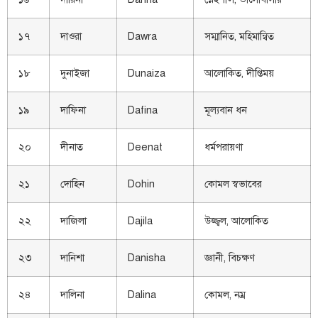
১৭
দাওরা
Dawra
সম্মানিত, মহিমান্বিত
১৮
দুনাইজা
Dunaiza
আলোকিত, দীপ্তিময়
১৯
দাফিনা
Dafina
মূল্যবান ধন
২০
দীনাত
Deenat
ধর্মপরায়ণা
২১
দোহিন
Dohin
কোমল স্বভাবের
২২
দাজিলা
Dajila
উজ্জ্বল, আলোকিত
২৩
দানিশা
Danisha
জ্ঞানী, বিচক্ষণ
২৪
দালিনা
Dalina
কোমল, নম্র