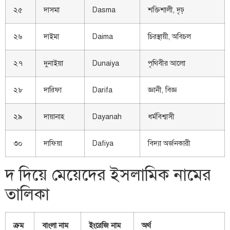
২৫
দাসমা
Dasma
শক্তিশালী, দৃঢ়
২৬
দাইমা
Daima
চিরস্থায়ী, অবিচল
২৭
দুনাইয়া
Dunaiya
পৃথিবীর আলো
২৮
দারিফা
Darifa
জ্ঞানী, বিজ্ঞ
২৯
দায়ানাহ
Dayanah
ধর্মবিশ্বাসী
৩০
দাফিয়া
Dafiya
বিদ্যা অর্জনকারী
দ দিয়ে মেয়েদের ইসলামিক নামের
তালিকা
ক্রম
বাংলা নাম
ইংরেজি নাম
অর্থ