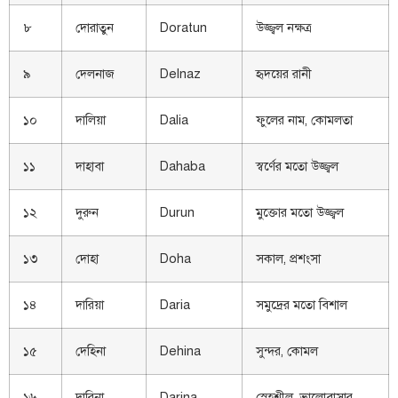
৮
দোরাতুন
Doratun
উজ্জ্বল নক্ষত্র
৯
দেলনাজ
Delnaz
হৃদয়ের রানী
১০
দালিয়া
Dalia
ফুলের নাম, কোমলতা
১১
দাহাবা
Dahaba
স্বর্ণের মতো উজ্জ্বল
১২
দুরুন
Durun
মুক্তোর মতো উজ্জ্বল
১৩
দোহা
Doha
সকাল, প্রশংসা
১৪
দারিয়া
Daria
সমুদ্রের মতো বিশাল
১৫
দেহিনা
Dehina
সুন্দর, কোমল
১৬
দারিনা
Darina
স্নেহশীল, ভালোবাসার