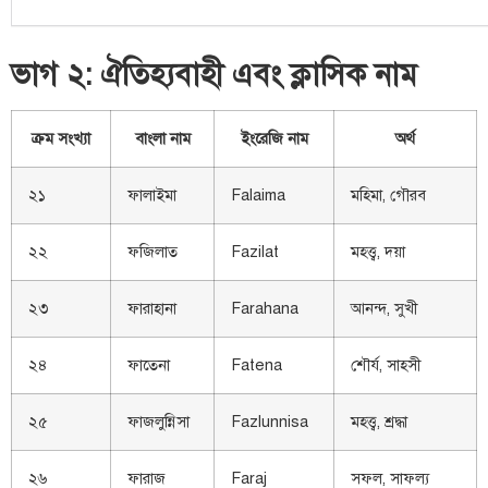
ভাগ ২: ঐতিহ্যবাহী এবং ক্লাসিক নাম
ক্রম সংখ্যা
বাংলা নাম
ইংরেজি নাম
অর্থ
২১
ফালাইমা
Falaima
মহিমা, গৌরব
২২
ফজিলাত
Fazilat
মহত্ত্ব, দয়া
২৩
ফারাহানা
Farahana
আনন্দ, সুখী
২৪
ফাতেনা
Fatena
শৌর্য, সাহসী
২৫
ফাজলুন্নিসা
Fazlunnisa
মহত্ত্ব, শ্রদ্ধা
২৬
ফারাজ
Faraj
সফল, সাফল্য