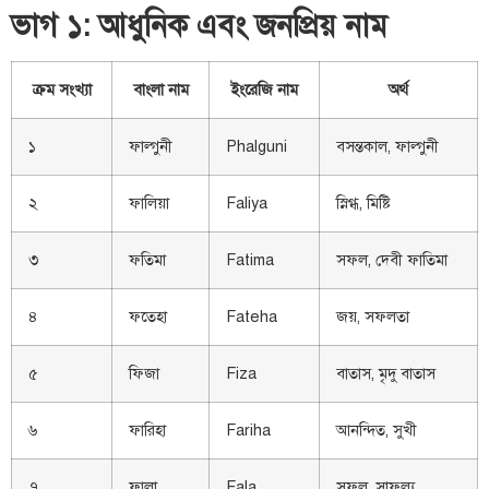
ভাগ ১: আধুনিক এবং জনপ্রিয় নাম
ক্রম সংখ্যা
বাংলা নাম
ইংরেজি নাম
অর্থ
১
ফাল্গুনী
Phalguni
বসন্তকাল, ফাল্গুনী
২
ফালিয়া
Faliya
স্নিগ্ধ, মিষ্টি
৩
ফতিমা
Fatima
সফল, দেবী ফাতিমা
৪
ফতেহা
Fateha
জয়, সফলতা
৫
ফিজা
Fiza
বাতাস, মৃদু বাতাস
৬
ফারিহা
Fariha
আনন্দিত, সুখী
৭
ফালা
Fala
সফল, সাফল্য