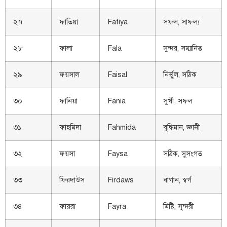
২৭
ফাতিয়া
Fatiya
সফল, সাফল্য
২৮
ফালা
Fala
সুন্দর, সম্মানিত
২৯
ফয়সাল
Faisal
নির্ভুল, সঠিক
৩০
ফানিয়া
Fania
সুখী, সফল
৩১
ফাহমিদা
Fahmida
বুদ্ধিমান, জ্ঞানী
৩২
ফয়সা
Faysa
সঠিক, সুসংগত
৩৩
ফিরদাউস
Firdaws
বাগান, স্বর্গ
৩৪
ফায়রা
Fayra
মিষ্টি, সুন্দরী