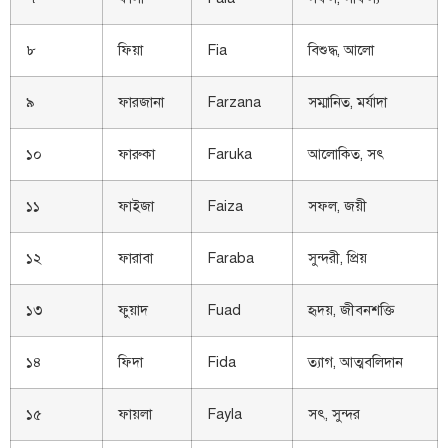
৮
ফিয়া
Fia
বিশুদ্ধ, আলো
৯
ফারজানা
Farzana
সম্মানিত, মর্যাদা
১০
ফারুকা
Faruka
আলোকিত, সৎ
১১
ফাইজা
Faiza
সফল, জয়ী
১২
ফারাবা
Faraba
সুন্দরী, প্রিয়
১৩
ফুয়াদ
Fuad
হৃদয়, জীবনশক্তি
১৪
ফিদা
Fida
ত্যাগ, আত্মবলিদান
১৫
ফায়লা
Fayla
সৎ, সুন্দর