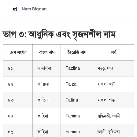
ভাগ ৩: আধুনিক এবং সৃজনশীল নাম
ক্রম সংখ্যা
বাংলা নাম
ইংরেজি নাম
অর্থ
৪১
ফজলিনা
Fazlina
মহত্ত্ব, দান
৪২
ফায়িজা
Faiza
সফল, জয়ী
৪৩
ফাতিনা
Fatina
সফল, শান্ত
৪৪
ফাহিমা
Fahima
বুদ্ধিমতী, জ্ঞানী
৪৫
ফাহিমা
Fahima
জ্ঞানী, বুদ্ধিমত্তা