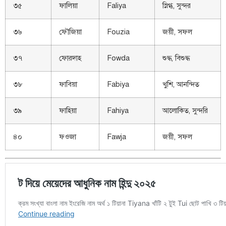
৩৫
ফালিয়া
Faliya
স্নিগ্ধ, সুন্দর
৩৬
ফৌজিয়া
Fouzia
জয়ী, সফল
৩৭
ফোরদাহ
Fowda
শুদ্ধ, বিশুদ্ধ
৩৮
ফাবিয়া
Fabiya
খুশি, আনন্দিত
৩৯
ফাহিয়া
Fahiya
আলোকিত, সুন্দরি
৪০
ফওজা
Fawja
জয়ী, সফল