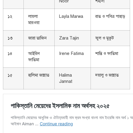
Noor
শহীদা
১২
লায়লা
Layla Marwa
রাত ও পবিত্র পাহাড়
মারওয়া
১৩
জারা তাজিন
Zara Tajin
ফুল ও মুকুট
১৪
আইরিন
Irene Fatima
শান্তি ও ফাতিমা
ফাতিমা
১৫
হালিমা জান্নাত
Halima
দয়ালু ও জান্নাত
Jannat