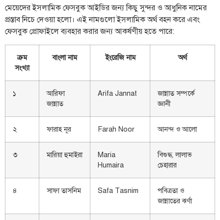
মেয়েদের ইসলামিক ফেসবুক আইডির জন্য কিছু সুন্দর ও আধুনিক নামের
প্রস্তাব নিচে দেওয়া হলো। এই নামগুলো ইসলামিক অর্থ বহন করে এবং
ফেসবুক প্রোফাইলে ব্যবহার করার জন্য আকর্ষণীয় হতে পারে:
ক্রম
বাংলা নাম
ইংরেজি নাম
অর্থ
সংখ্যা
১
আরিফা
Arifa Jannat
জান্নাত সম্পর্কে
জান্নাত
জ্ঞানী
২
ফারাহ নূর
Farah Noor
আনন্দ ও আলো
৩
মারিয়া হুমাইরা
Maria
বিশুদ্ধ, লালাভ
Humaira
চেহারার
৪
সাফা তাসনিম
Safa Tasnim
পবিত্রতা ও
জান্নাতের ঝর্ণা