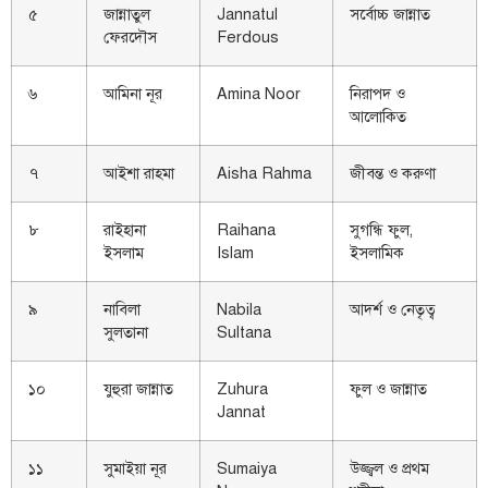
৫
জান্নাতুল
Jannatul
সর্বোচ্চ জান্নাত
ফেরদৌস
Ferdous
৬
আমিনা নূর
Amina Noor
নিরাপদ ও
আলোকিত
৭
আইশা রাহমা
Aisha Rahma
জীবন্ত ও করুণা
৮
রাইহানা
Raihana
সুগন্ধি ফুল,
ইসলাম
Islam
ইসলামিক
৯
নাবিলা
Nabila
আদর্শ ও নেতৃত্ব
সুলতানা
Sultana
১০
যুহুরা জান্নাত
Zuhura
ফুল ও জান্নাত
Jannat
১১
সুমাইয়া নূর
Sumaiya
উজ্জ্বল ও প্রথম